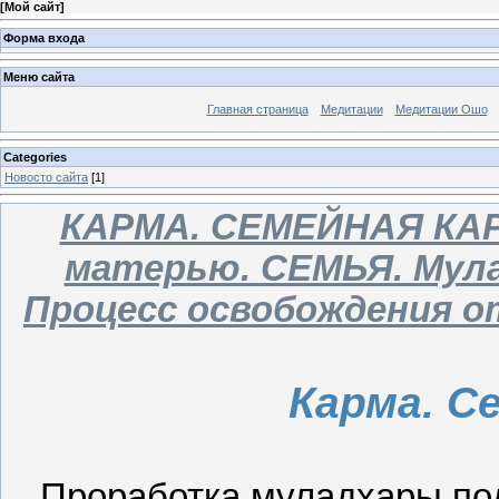
[
Мой сайт
]
Форма входа
Меню сайта
Главная страница
Медитации
Медитации Ошо
Categories
Новосто сайта
[1]
КАРМА. СЕМЕЙНАЯ КАРМ
матерью. СЕМЬЯ. Мула
Процесс освобождения от
Карма. С
Проработка муладхары по