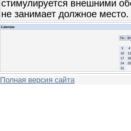
стимулируется внешними обс
не занимает должное место.
Calendar
Пн
Вт
3
4
10
11
17
18
24
25
31
Полная версия сайта